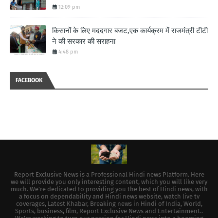
12:09 pm
किसानों के लिए मददगार बजट,एक कार्यक्रम में राजमंत्री टीटी
ने की सरकार की सराहना
4:48 pm
FACEBOOK
Report Exclusive News is a Professional Hindi news Platform. Here
we will provide you only interesting content, which you will like very
much. We're dedicated to providing you the best of Hindi news, with
a focus on dependability and Hindi news website, watch live tv
coverages, Latest Khabar, Breaking news in Hindi of India, World,
Sports, business, film, Report Exclusive News and Entertainment..