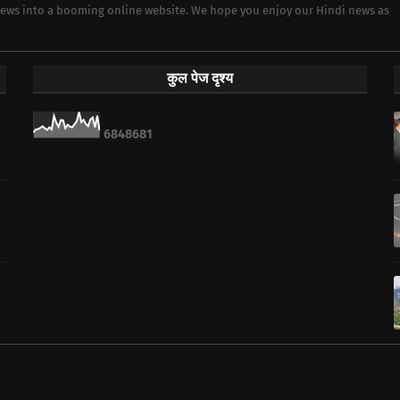
 news into a booming online website. We hope you enjoy our Hindi news as
कुल पेज दृश्य
6
8
4
8
6
8
1