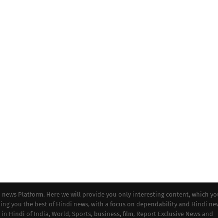
i news Platform. Here we will provide you only interesting content, which y
iding you the best of Hindi news, with a focus on dependability and Hindi ne
 in Hindi of India, World, Sports, business, film, Report Exclusive News and