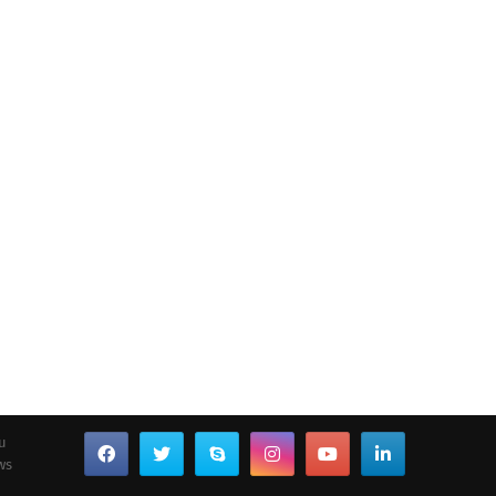
ou
ws