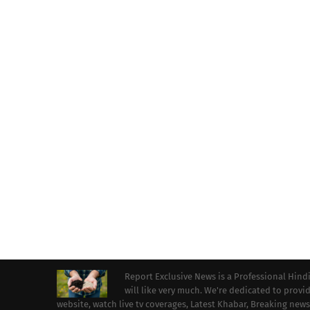
Report Exclusive News is a Professional Hind
will like very much. We're dedicated to prov
website, watch live tv coverages, Latest Khabar, Breaking news