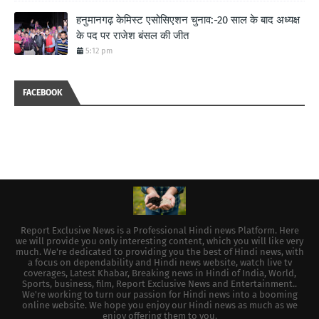
हनुमानगढ़ केमिस्ट एसोसिएशन चुनाव:-20 साल के बाद अध्यक्ष
के पद पर राजेश बंसल की जीत
5:12 pm
FACEBOOK
Report Exclusive News is a Professional Hindi news Platform. Here
we will provide you only interesting content, which you will like very
much. We're dedicated to providing you the best of Hindi news, with
a focus on dependability and Hindi news website, watch live tv
coverages, Latest Khabar, Breaking news in Hindi of India, World,
Sports, business, film, Report Exclusive News and Entertainment..
We're working to turn our passion for Hindi news into a booming
online website. We hope you enjoy our Hindi news as much as we
enjoy offering them to you.