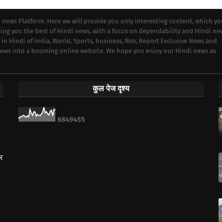
i news Platform. Here we will provide you only interesting content, which y
iding you the best of Hindi news, with a focus on dependability and Hindi ne
 in Hindi of India, World, Sports, business, film, Report Exclusive News and
 news into a booming online website. We hope you enjoy our Hindi news as
कुल पेज दृश्य
6
8
4
9
4
5
5
ार