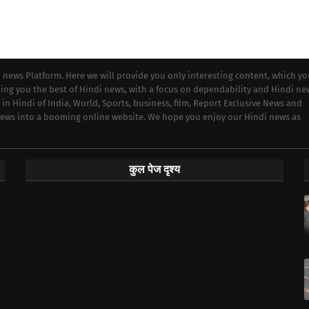
i news Platform. Here we will provide you only interesting content, which y
iding you the best of Hindi news, with a focus on dependability and Hindi ne
 in Hindi of India, World, Sports, business, film, Report Exclusive News and
 news into a booming online website. We hope you enjoy our Hindi news as
कुल पेज दृश्य