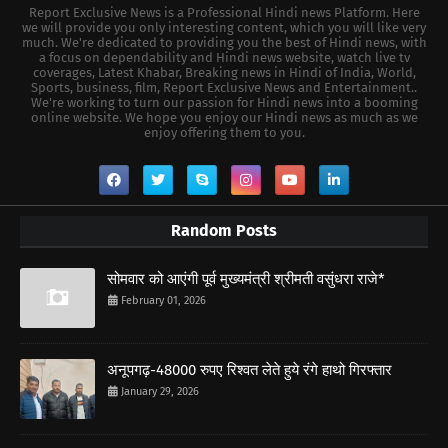
Report Exclusive News is a Professional Hindi news Platform. Here
we will provide you only interesting content, which you will like very
much. We're dedicated to providing you the best of Hindi news, with
a focus on dependability and Hindi news website, watch live tv
coverages, Latest Khabar, Breaking news in Hindi of India, World,
Sports, business, film, Report Exclusive News and Entertainment..
We're working to turn our passion for Hindi news into a booming
online website. We hope you enjoy our Hindi news as much as we
enjoy offering them to you.
Random Posts
सोमवार को आएंगी पूर्व मुख्यमंत्री श्रीमती वसुंधरा राजे*
February 01, 2026
अनूपगढ़-48000 रुपए रिश्वत लेते हुये रंगे हाथो गिरफ्तार
January 29, 2026