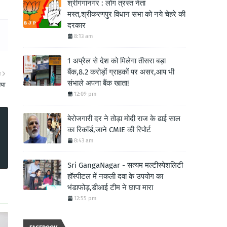
श्रीगंगानगर : लोग त्रस्त नेता
मस्त,श्रीकरणपुर विधान सभा को नये चेहरे की
दरकार
8:13 am
1 अप्रैल से देश को मिलेगा तीसरा बड़ा
बैंक,8.2 करोड़ों ग्राहकों पर असर,आप भी
ा
संभाले अपना बैंक खाता!
गया
12:09 pm
बेरोजगारी दर ने तोड़ा मोदी राज के ढाई साल
का रिकॉर्ड,जाने CMIE की रिपोर्ट
8:43 am
Sri GangaNagar - सत्यम मल्टीस्पेशलिटी
हॉस्पीटल में नकली दवा के उपयोग का
भंडाफोड़,डीआई टीम ने छापा मारा
12:55 pm