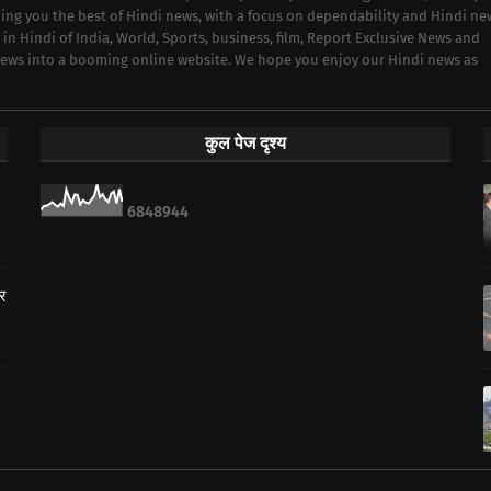
iding you the best of Hindi news, with a focus on dependability and Hindi ne
 in Hindi of India, World, Sports, business, film, Report Exclusive News and
 news into a booming online website. We hope you enjoy our Hindi news as
कुल पेज दृश्य
6
8
4
8
9
4
4
ार