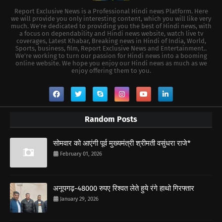
Report Exclusive News is a Professional Hindi news Platform. Here
we will provide you only interesting content, which you will like very
much. We're dedicated to providing you the best of Hindi news, with
a focus on dependability and Hindi news website, watch live tv
coverages, Latest Khabar, Breaking news in Hindi of India, World,
Sports, business, film, Report Exclusive News and Entertainment..
We're working to turn our passion for Hindi news into a booming
online website. We hope you enjoy our Hindi news as much as we
enjoy offering them to you.
Random Posts
सोमवार को आएंगी पूर्व मुख्यमंत्री श्रीमती वसुंधरा राजे*
February 01, 2026
अनूपगढ़-48000 रुपए रिश्वत लेते हुये रंगे हाथो गिरफ्तार
January 29, 2026