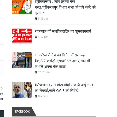
श्रीगंगानगर : लोग त्रस्त नेता
मस्त,श्रीकरणपुर विधान सभा को नये चेहरे की
दरकार
8:13 am
राज्यपाल की महाशिवरात्रि पर शुभकामनाएं
4:42 pm
1 अप्रैल से देश को मिलेगा तीसरा बड़ा
बैंक,8.2 करोड़ों ग्राहकों पर असर,आप भी
संभाले अपना बैंक खाता!
12:09 pm
बेरोजगारी दर ने तोड़ा मोदी राज के ढाई साल
ा
का रिकॉर्ड,जाने CMIE की रिपोर्ट
 कर
8:43 am
शित
FACEBOOK