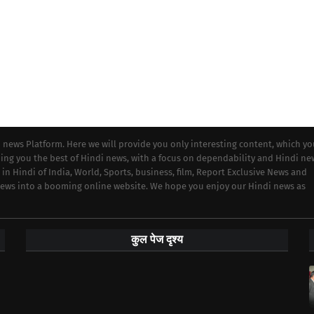
i news Platform. Here we will provide you only interesting content, which y
iding you the best of Hindi news, with a focus on dependability and Hindi ne
 in Hindi of India, World, Sports, business, film, Report Exclusive News and
 news into a booming online website. We hope you enjoy our Hindi news as
कुल पेज दृश्य