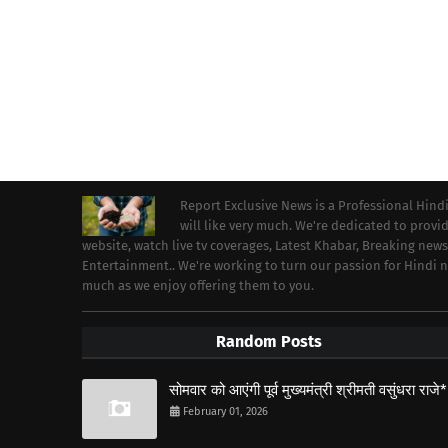
Report Exclusive News is a Professional Hind
will like very much. We're dedicated to prov
website, watch live tv coverages, Latest Khabar, Breaking news
Entertainment.. We're working to turn our passion for Hindi
much as we enjoy offering them to you.
Random Posts
सोमवार को आएंगी पूर्व मुख्यमंत्री श्रीमती वसुंधरा राजे*
February 01, 2026