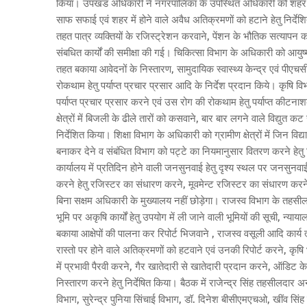
किया। उपखंड अधिकारी ने नगरपालिका के उपस्थित अधिकारी को शहर में
साफ सफाई एवं शहर में होने वाले अवैध अतिक्रमणों को हटाने हेतु निर्द
तहत पात्र व्यक्तियों के रजिस्ट्रेशन करवाने, पेंशन के भौतिक सत्याप
संबधित कार्यों की समीक्षा की गई। चिकित्सा विभाग के अधिकारी को आयुष्
तहत बकाया आवेदनों के निस्तारण, सामुदायिक स्वास्थ्य केन्द्र एवं पीएचस
रोकथाम हेतु पर्याप्त प्रचार प्रसार आदि के निर्देश प्रदान किये। कृषि व
पर्याप्त प्रचार प्रसार करने एवं उस रोग की रोकथाम हेतु पर्याप्त कीटन
क्षेत्रों में बिजली के ढीले तारों को कसवाने, बार बार लगने वाले विद्युत 
निर्देशित किया। शिक्षा विभाग के अधिकारी को ग्रामीण क्षेत्रों में जिन विद
बनाकर देने व संबंधित विभाग को पट्टे का नियमानुसार वितरण करने हेतु 
कार्यालय में प्रतिदिन होने वाली जनसुनवाई हेतु दृश्य स्थल पर जनसुनवाई बोर
करने हेतु रजिस्टर का संधारण करने, मूवमेन्ट रजिस्टर का संधारण करने 
बिना सक्षम अधिकारी के मुख्यालय नहीं छोड़ेगा। राजस्व विभाग के तहसील
भूमि पर अकृषि कार्यों हेतु उपयोग में ली जाने वाली भूमियों की सूची, न्या
बकाया आक्षेपों की पालना कर रिपोर्ट भिजवाने , राजस्व वसूली आदि कार्य
रास्तो पर होने वाले अतिक्रमणों को हटवाने एवं उनकी रिपोर्ट करने, कृषि भू
में प्रभावी पैरवी करने, गैर खातेदारी से खातेदारी प्रदान करने, ऑडिट के
निस्तारण करने हेतु निर्देषित किया। बैठक में राजेन्द्र सिंह तहसीलदार
विभाग, सुरेन्द्र पुनिया सिंचाई विभाग, डॉ. दिनेश बीसीएमएचओ, खींव सिं