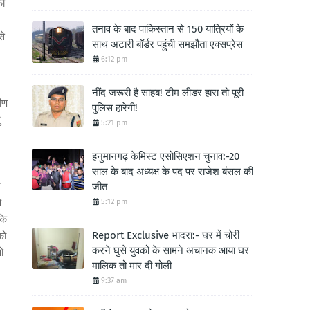
की
तनाव के बाद पाकिस्तान से 150 यात्रियों के
से
साथ अटारी बॉर्डर पहुंची समझौता एक्सप्रेस
6:12 pm
नींद जरूरी है साहब! टीम लीडर हारा तो पूरी
मीण
पुलिस हारेगी!
5:21 pm
हनुमानगढ़ केमिस्ट एसोसिएशन चुनाव:-20
साल के बाद अध्यक्ष के पद पर राजेश बंसल की
जीत
ि
5:12 pm
के
Report Exclusive भादरा:- घर में चोरी
को
करने घुसे युवको के सामने अचानक आया घर
ं
मालिक तो मार दी गोली
9:37 am