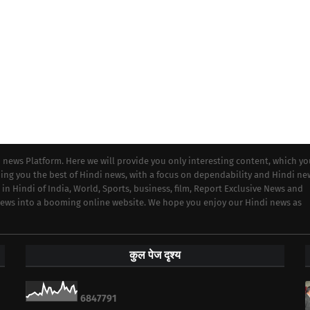
i news Platform. Here we will provide you only interesting content, which y
iding you the best of Hindi news, with a focus on dependability and Hindi ne
 in Hindi of India, World, Sports, business, film, Report Exclusive News and
 news into a booming online website. We hope you enjoy our Hindi news as
कुल पेज दृश्य
6
8
4
7
7
9
1