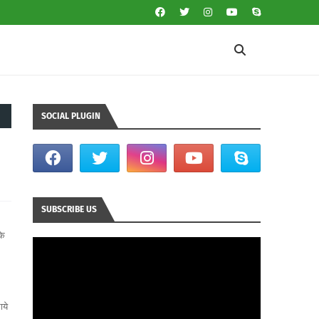
SOCIAL PLUGIN
SUBSCRIBE US
के
ाये