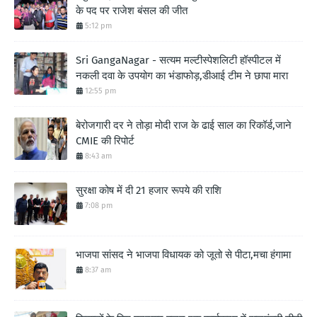
के पद पर राजेश बंसल की जीत
5:12 pm
Sri GangaNagar - सत्यम मल्टीस्पेशलिटी हॉस्पीटल में
नकली दवा के उपयोग का भंडाफोड़,डीआई टीम ने छापा मारा
12:55 pm
बेरोजगारी दर ने तोड़ा मोदी राज के ढाई साल का रिकॉर्ड,जाने
CMIE की रिपोर्ट
8:43 am
सुरक्षा कोष में दी 21 हजार रूपये की राशि
7:08 pm
भाजपा सांसद ने भाजपा विधायक को जूतो से पीटा,मचा हंगामा
8:37 am