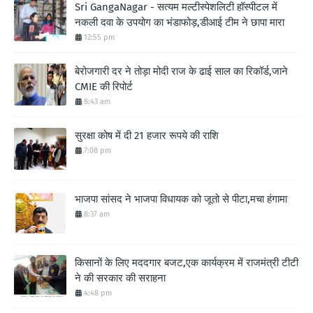
Sri GangaNagar - सत्यम मल्टीस्पेशलिटी हॉस्पीटल में
नकली दवा के उपयोग का भंडाफोड़,डीआई टीम ने छापा मारा
12:55 pm
बेरोजगारी दर ने तोड़ा मोदी राज के ढाई साल का रिकॉर्ड,जाने
CMIE की रिपोर्ट
8:43 am
सुरक्षा कोष में दी 21 हजार रूपये की राशि
7:08 pm
भाजपा सांसद ने भाजपा विधायक को जूतो से पीटा,मचा हंगामा
8:37 am
किसानों के लिए मददगार बजट,एक कार्यक्रम में राजमंत्री टीटी
ने की सरकार की सराहना
4:48 pm