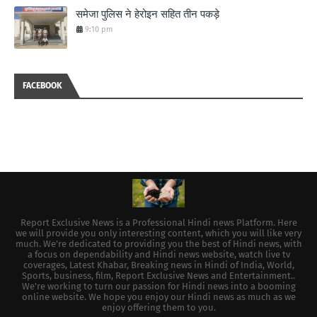
समेजा पुलिस ने हेरोइन सहित तीन पकड़े
9:10 pm
FACEBOOK
Report Exclusive News is a Professional Hindi news Platform. Here
we will provide you only interesting content, which you will like very
much. We're dedicated to providing you the best of Hindi news, with
a focus on dependability and Hindi news website, watch live tv
coverages, Latest Khabar, Breaking news in Hindi of India, World,
Sports, business, film, Report Exclusive News and Entertainment..
We're working to turn our passion for Hindi news into a booming
online website. We hope you enjoy our Hindi news as much as we
enjoy offering them to you.