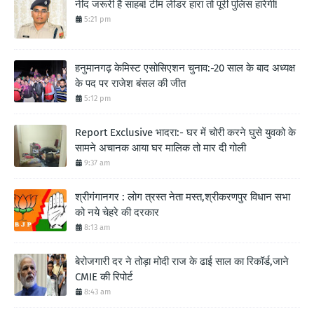
नींद जरूरी है साहब! टीम लीडर हारा तो पूरी पुलिस हारेगी!
5:21 pm
हनुमानगढ़ केमिस्ट एसोसिएशन चुनाव:-20 साल के बाद अध्यक्ष
के पद पर राजेश बंसल की जीत
5:12 pm
Report Exclusive भादरा:- घर में चोरी करने घुसे युवको के
सामने अचानक आया घर मालिक तो मार दी गोली
9:37 am
श्रीगंगानगर : लोग त्रस्त नेता मस्त,श्रीकरणपुर विधान सभा
को नये चेहरे की दरकार
8:13 am
बेरोजगारी दर ने तोड़ा मोदी राज के ढाई साल का रिकॉर्ड,जाने
CMIE की रिपोर्ट
8:43 am