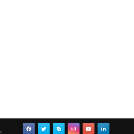
ou
ws