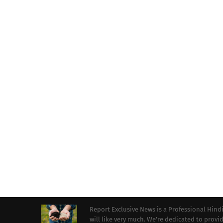
Report Exclusive News is a Professional Hind
will like very much. We're dedicated to prov