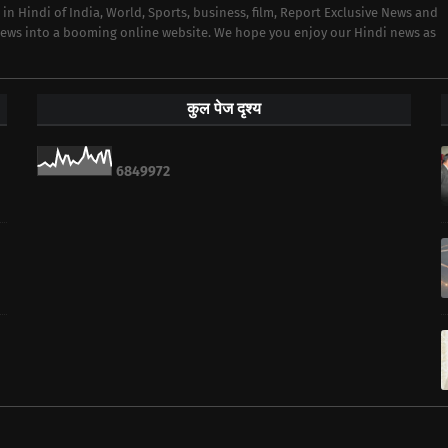
 in Hindi of India, World, Sports, business, film, Report Exclusive News and
 news into a booming online website. We hope you enjoy our Hindi news as
कुल पेज दृश्य
6
8
4
9
9
7
2