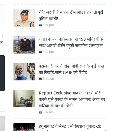
नींद जरूरी है साहब! टीम लीडर हारा तो पूरी
पुलिस हारेगी!
5:21 pm
ा
तनाव के बाद पाकिस्तान से 150 यात्रियों के
भवन
साथ अटारी बॉर्डर पहुंची समझौता एक्सप्रेस
6:12 pm
बेरोजगारी दर ने तोड़ा मोदी राज के ढाई साल
का रिकॉर्ड,जाने CMIE की रिपोर्ट
8:43 am
Report Exclusive भादरा:- घर में चोरी
करने घुसे युवको के सामने अचानक आया घर
मालिक तो मार दी गोली
9:37 am
हनुमानगढ़ केमिस्ट एसोसिएशन चुनाव:-20