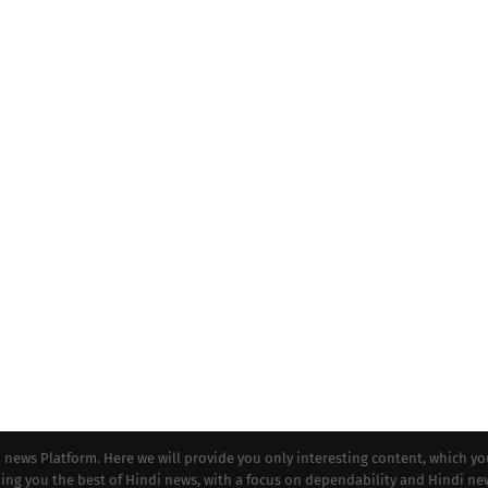
i news Platform. Here we will provide you only interesting content, which y
iding you the best of Hindi news, with a focus on dependability and Hindi ne