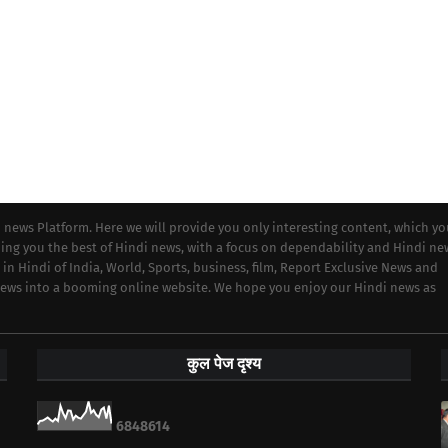
i news Platform. Here we will provide you only interesting content, which y
iding you the best of Hindi news, with a focus on dependability and Hindi ne
 in Hindi of India, World, Sports, business, film, Report Exclusive News and
 news into a booming online website. We hope you enjoy our Hindi news as
कुल पेज दृश्य
6
8
4
8
6
1
4