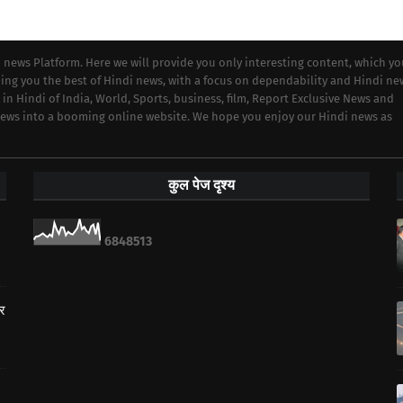
i news Platform. Here we will provide you only interesting content, which y
iding you the best of Hindi news, with a focus on dependability and Hindi ne
 in Hindi of India, World, Sports, business, film, Report Exclusive News and
 news into a booming online website. We hope you enjoy our Hindi news as
कुल पेज दृश्य
6
8
4
8
5
1
3
ार