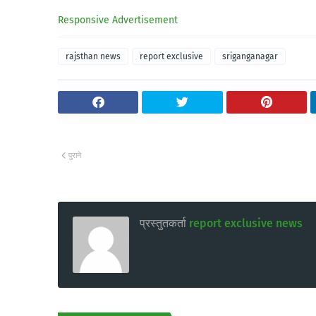
Responsive Advertisement
rajsthan news
report exclusive
sriganganagar
पुराने
प्रस्तुतकर्ता
report exclusive news