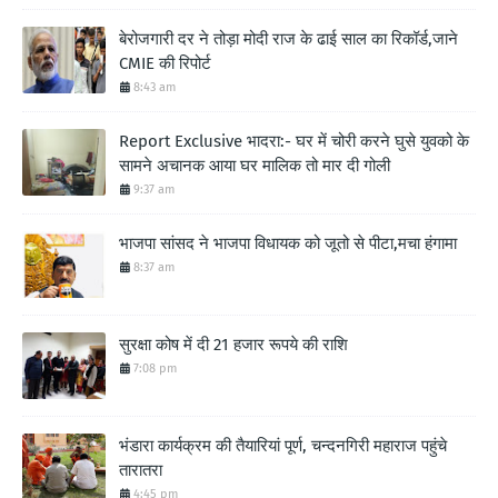
बेरोजगारी दर ने तोड़ा मोदी राज के ढाई साल का रिकॉर्ड,जाने
CMIE की रिपोर्ट
8:43 am
Report Exclusive भादरा:- घर में चोरी करने घुसे युवको के
सामने अचानक आया घर मालिक तो मार दी गोली
9:37 am
भाजपा सांसद ने भाजपा विधायक को जूतो से पीटा,मचा हंगामा
8:37 am
सुरक्षा कोष में दी 21 हजार रूपये की राशि
7:08 pm
भंडारा कार्यक्रम की तैयारियां पूर्ण, चन्दनगिरी महाराज पहुंचे
तारातरा
4:45 pm