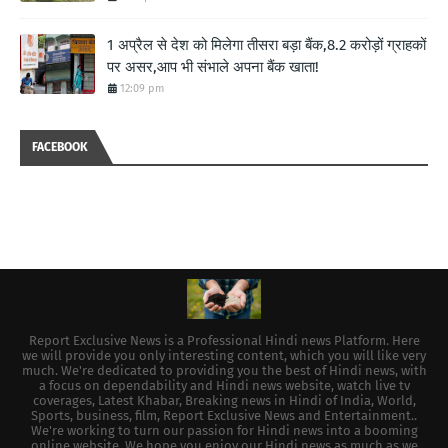
1 अप्रैल से देश को मिलेगा तीसरा बड़ा बैंक,8.2 करोड़ों ग्राहकों
पर असर,आप भी संभाले अपना बैंक खाता!
12:09 pm
FACEBOOK
Report Exclusive News is a Professional Hindi news Platform. Here
we will provide you only interesting content, which you will like very
much. We're dedicated to providing you the best of Hindi news, with
a focus on dependability and Hindi news website, watch live tv
coverages, Latest Khabar, Breaking news in Hindi of India, World,
Sports, business, film, Report Exclusive News and Entertainment..
We're working to turn our passion for Hindi news into a booming
online website. We hope you enjoy our Hindi news as much as we