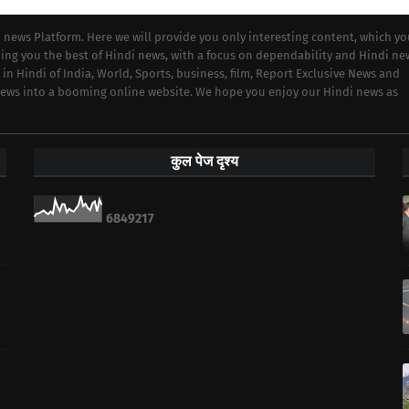
i news Platform. Here we will provide you only interesting content, which y
iding you the best of Hindi news, with a focus on dependability and Hindi ne
 in Hindi of India, World, Sports, business, film, Report Exclusive News and
 news into a booming online website. We hope you enjoy our Hindi news as
कुल पेज दृश्य
6
8
4
9
2
1
7