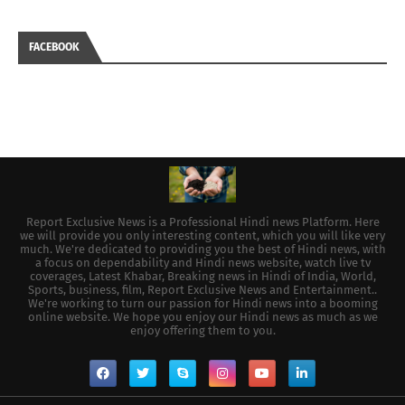
FACEBOOK
Report Exclusive News is a Professional Hindi news Platform. Here
we will provide you only interesting content, which you will like very
much. We're dedicated to providing you the best of Hindi news, with
a focus on dependability and Hindi news website, watch live tv
coverages, Latest Khabar, Breaking news in Hindi of India, World,
Sports, business, film, Report Exclusive News and Entertainment..
We're working to turn our passion for Hindi news into a booming
online website. We hope you enjoy our Hindi news as much as we
enjoy offering them to you.