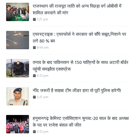
राजस्थान की राजपूत जाति को अन्य पिछड़ा वर्ग ओबीसी में
शामिल करवाने की मांग
7:27 pm
एयरस्ट्राइक : एयरफोर्स ने सरकार को सौंपे सबूत,निशाने पर
लगे 80 % बम
8:40 am
तनाव के बाद पाकिस्तान से 150 यात्रियों के साथ अटारी बॉर्डर
पहुंची समझौता एक्सप्रेस
6:12 pm
नींद जरूरी है साहब! टीम लीडर हारा तो पूरी पुलिस हारेगी!
5:21 pm
हनुमानगढ़ केमिस्ट एसोसिएशन चुनाव:-20 साल के बाद अध्यक्ष
के पद पर राजेश बंसल की जीत
5:12 pm