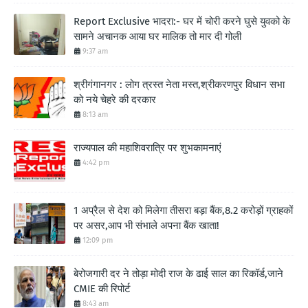
Report Exclusive भादरा:- घर में चोरी करने घुसे युवको के
सामने अचानक आया घर मालिक तो मार दी गोली
9:37 am
श्रीगंगानगर : लोग त्रस्त नेता मस्त,श्रीकरणपुर विधान सभा
को नये चेहरे की दरकार
8:13 am
राज्यपाल की महाशिवरात्रि पर शुभकामनाएं
4:42 pm
1 अप्रैल से देश को मिलेगा तीसरा बड़ा बैंक,8.2 करोड़ों ग्राहकों
पर असर,आप भी संभाले अपना बैंक खाता!
12:09 pm
बेरोजगारी दर ने तोड़ा मोदी राज के ढाई साल का रिकॉर्ड,जाने
CMIE की रिपोर्ट
8:43 am