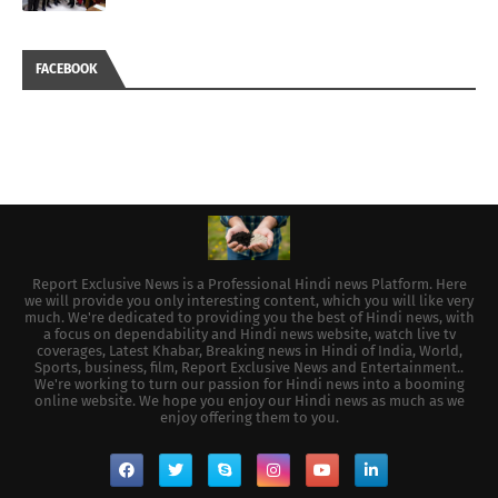
FACEBOOK
Report Exclusive News is a Professional Hindi news Platform. Here
we will provide you only interesting content, which you will like very
much. We're dedicated to providing you the best of Hindi news, with
a focus on dependability and Hindi news website, watch live tv
coverages, Latest Khabar, Breaking news in Hindi of India, World,
Sports, business, film, Report Exclusive News and Entertainment..
We're working to turn our passion for Hindi news into a booming
online website. We hope you enjoy our Hindi news as much as we
enjoy offering them to you.