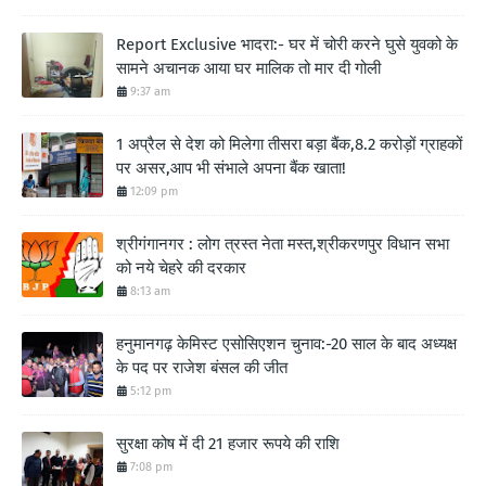
Report Exclusive भादरा:- घर में चोरी करने घुसे युवको के
सामने अचानक आया घर मालिक तो मार दी गोली
9:37 am
1 अप्रैल से देश को मिलेगा तीसरा बड़ा बैंक,8.2 करोड़ों ग्राहकों
पर असर,आप भी संभाले अपना बैंक खाता!
12:09 pm
श्रीगंगानगर : लोग त्रस्त नेता मस्त,श्रीकरणपुर विधान सभा
को नये चेहरे की दरकार
8:13 am
हनुमानगढ़ केमिस्ट एसोसिएशन चुनाव:-20 साल के बाद अध्यक्ष
के पद पर राजेश बंसल की जीत
5:12 pm
सुरक्षा कोष में दी 21 हजार रूपये की राशि
7:08 pm