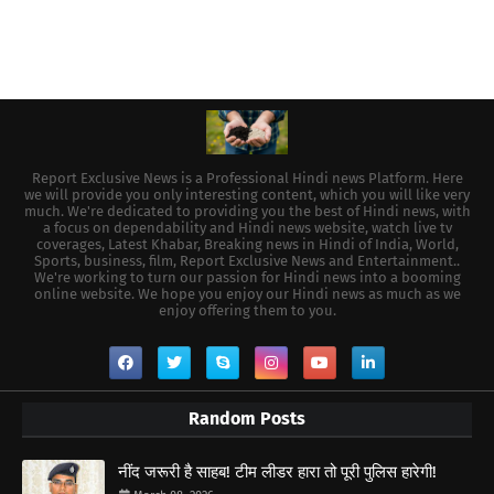
Report Exclusive News is a Professional Hindi news Platform. Here
we will provide you only interesting content, which you will like very
much. We're dedicated to providing you the best of Hindi news, with
a focus on dependability and Hindi news website, watch live tv
coverages, Latest Khabar, Breaking news in Hindi of India, World,
Sports, business, film, Report Exclusive News and Entertainment..
We're working to turn our passion for Hindi news into a booming
online website. We hope you enjoy our Hindi news as much as we
enjoy offering them to you.
Random Posts
नींद जरूरी है साहब! टीम लीडर हारा तो पूरी पुलिस हारेगी!