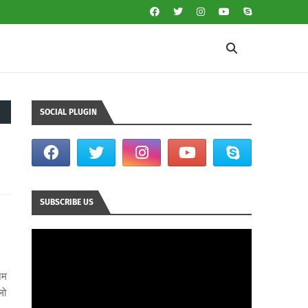
SOCIAL PLUGIN
SUBSCRIBE US
नम
लो