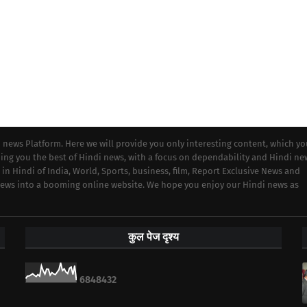
i news Platform. Here we will provide you only interesting content, which y
iding you the best of Hindi news, with a focus on dependability and Hindi ne
 in Hindi of India, World, Sports, business, film, Report Exclusive News and
 news into a booming online website. We hope you enjoy our Hindi news as
कुल पेज दृश्य
6
8
4
8
4
3
2