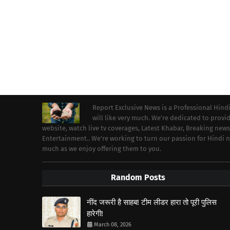
Report Exclusive News is a Professional Hind
will like very much. We're dedicated to prov
website, watch live tv coverages, Latest Khabar, Breaking news
Entertainment.. We're working to turn our passion for Hindi
much as we enjoy offering them to you.
Random Posts
नींद जरूरी है साहब! टीम लीडर हारा तो पूरी पुलिस
हारेगी!
March 08, 2026