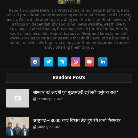
Report Exclusive News is a Professional Hindi news Platform. Here
we will provide you only interesting content, which you will like very
much. We're dedicated to providing you the best of Hindi news, with
a focus on dependability and Hindi news website, watch live tv
coverages, Latest Khabar, Breaking news in Hindi of India, World,
Sports, business, film, Report Exclusive News and Entertainment..
We're working to turn our passion for Hindi news into a booming
online website. We hope you enjoy our Hindi news as much as we
enjoy offering them to you.
Random Posts
सोमवार को आएंगी पूर्व मुख्यमंत्री श्रीमती वसुंधरा राजे*
February 01, 2026
अनूपगढ़-48000 रुपए रिश्वत लेते हुये रंगे हाथो गिरफ्तार
January 29, 2026