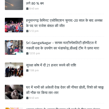
लगे 80 % बम
8:40 am
हनुमानगढ़ केमिस्ट एसोसिएशन चुनाव:-20 साल के बाद अध्यक्ष
के पद पर राजेश बंसल की जीत
5:12 pm
Sri GangaNagar - सत्यम मल्टीस्पेशलिटी हॉस्पीटल में
नकली दवा के उपयोग का भंडाफोड़,डीआई टीम ने छापा मारा
12:55 pm
सुरक्षा कोष में दी 21 हजार रूपये की राशि
7:08 pm
घर में भाभी को अकेली देख देवर की नीयत डोली, रिश्ते को चाकू
की नौक पर किया तार-तार
8:40 am