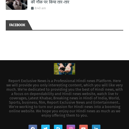
की नौक पर किया तार-तार
8:40 am
FACEBOOK
Report Exclusive News is a Professional Hindi news Platform. Here
we will provide you only interesting content, which you will like very
much. We're dedicated to providing you the best of Hindi news, with
a focus on dependability and Hindi news website, watch live tv
coverages, Latest Khabar, Breaking news in Hindi of India, World,
Sports, business, film, Report Exclusive News and Entertainment..
We're working to turn our passion for Hindi news into a booming
online website. We hope you enjoy our Hindi news as much as we
enjoy offering them to you.