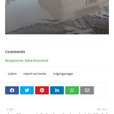
Comments
Responsive Advertisement
Latest
report exclusive
sriganganagar
पुराने
और नया