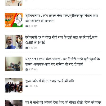
श्रीगंगानगर : लोग त्रस्त नेता मस्त,श्रीकरणपुर विधान सभा
को नये चेहरे की दरकार
8:13 am
बेरोजगारी दर ने तोड़ा मोदी राज के ढाई साल का रिकॉर्ड,जाने
CMIE की रिपोर्ट
8:43 am
Report Exclusive भादरा:- घर में चोरी करने घुसे युवको के
सामने अचानक आया घर मालिक तो मार दी गोली
9:37 am
सुरक्षा कोष में दी 21 हजार रूपये की राशि
7:08 pm
घर में भाभी को अकेली देख देवर की नीयत डोली, रिश्ते को चाकू