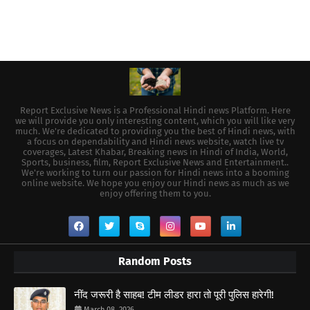
Report Exclusive News is a Professional Hindi news Platform. Here
we will provide you only interesting content, which you will like very
much. We're dedicated to providing you the best of Hindi news, with
a focus on dependability and Hindi news website, watch live tv
coverages, Latest Khabar, Breaking news in Hindi of India, World,
Sports, business, film, Report Exclusive News and Entertainment..
We're working to turn our passion for Hindi news into a booming
online website. We hope you enjoy our Hindi news as much as we
enjoy offering them to you.
Random Posts
नींद जरूरी है साहब! टीम लीडर हारा तो पूरी पुलिस हारेगी!
March 08, 2026