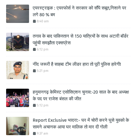
एयरस्ट्राइक : एयरफोर्स ने सरकार को सौंपे सबूत,निशाने पर
लगे 80 % बम
8:40 am
तनाव के बाद पाकिस्तान से 150 यात्रियों के साथ अटारी बॉर्डर
पहुंची समझौता एक्सप्रेस
6:12 pm
नींद जरूरी है साहब! टीम लीडर हारा तो पूरी पुलिस हारेगी!
5:21 pm
हनुमानगढ़ केमिस्ट एसोसिएशन चुनाव:-20 साल के बाद अध्यक्ष
के पद पर राजेश बंसल की जीत
5:12 pm
Report Exclusive भादरा:- घर में चोरी करने घुसे युवको के
सामने अचानक आया घर मालिक तो मार दी गोली
9:37 am