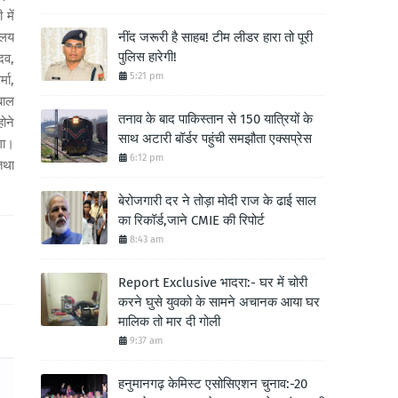
में
यालय
नींद जरूरी है साहब! टीम लीडर हारा तो पूरी
पुलिस हारेगी!
दव,
5:21 pm
मा,
बाल
तनाव के बाद पाकिस्तान से 150 यात्रियों के
ोने
साथ अटारी बॉर्डर पहुंची समझौता एक्सप्रेस
गा।
6:12 pm
तथा
बेरोजगारी दर ने तोड़ा मोदी राज के ढाई साल
का रिकॉर्ड,जाने CMIE की रिपोर्ट
8:43 am
Report Exclusive भादरा:- घर में चोरी
करने घुसे युवको के सामने अचानक आया घर
मालिक तो मार दी गोली
9:37 am
हनुमानगढ़ केमिस्ट एसोसिएशन चुनाव:-20