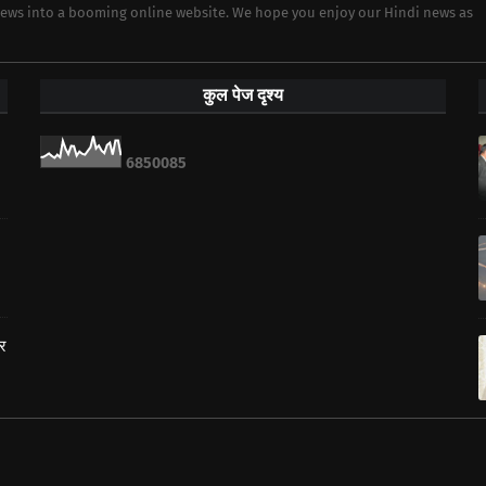
 news into a booming online website. We hope you enjoy our Hindi news as
कुल पेज दृश्य
6
8
5
0
0
8
5
ार