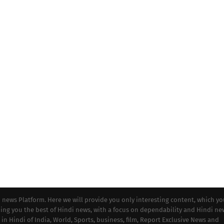
i news Platform. Here we will provide you only interesting content, which y
iding you the best of Hindi news, with a focus on dependability and Hindi ne
 in Hindi of India, World, Sports, business, film, Report Exclusive News and