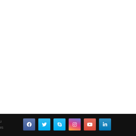
ou
ws