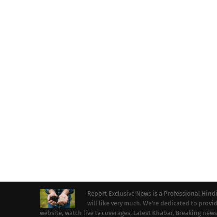
Report Exclusive News is a Professional Hind
will like very much. We're dedicated to prov
website, watch live tv coverages, Latest Khabar, Breaking news