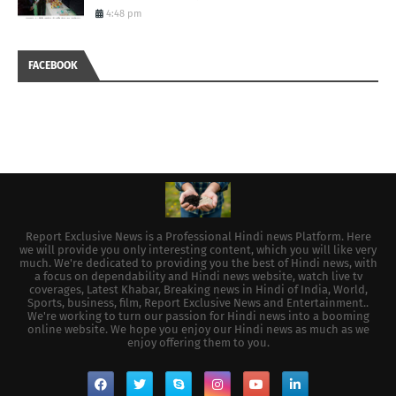
4:48 pm
FACEBOOK
Report Exclusive News is a Professional Hindi news Platform. Here
we will provide you only interesting content, which you will like very
much. We're dedicated to providing you the best of Hindi news, with
a focus on dependability and Hindi news website, watch live tv
coverages, Latest Khabar, Breaking news in Hindi of India, World,
Sports, business, film, Report Exclusive News and Entertainment..
We're working to turn our passion for Hindi news into a booming
online website. We hope you enjoy our Hindi news as much as we
enjoy offering them to you.