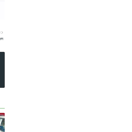
ा
्षण