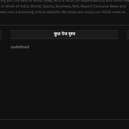
iding you the best of Hindi news, with a focus on dependability and Hindi ne
 in Hindi of India, World, Sports, business, film, Report Exclusive News and
 news into a booming online website. We hope you enjoy our Hindi news as
कुल पेज दृश्य
u
n
d
e
f
n
e
d