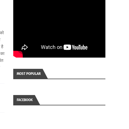
 को
ी
है
 का
ंत
MOST POPULAR
FACEBOOK