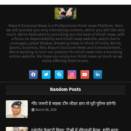
Report Exclusive News is a Professional Hindi news Platform. Here
we will provide you only interesting content, which you will like very
much. We're dedicated to providing you the best of Hindi news, with
a focus on dependability and Hindi news website, watch live tv
coverages, Latest Khabar, Breaking news in Hindi of India, World,
Sports, business, film, Report Exclusive News and Entertainment..
We're working to turn our passion for Hindi news into a booming
online website. We hope you enjoy our Hindi news as much as we
enjoy offering them to you.
Random Posts
नींद जरूरी है साहब! टीम लीडर हारा तो पूरी पुलिस हारेगी!
March 08, 2026
एथेनॉल फैक्ट्री विवाद: टिब्बी में सीएलजी बैठक, शांति बनाए