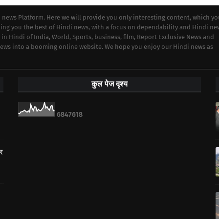
i news Platform. Here we will provide you only interesting content, which y
iding you the best of Hindi news, with a focus on dependability and Hindi ne
 in Hindi of India, World, Sports, business, film, Report Exclusive News and
 news into a booming online website. We hope you enjoy our Hindi news as
कुल पेज दृश्य
6
8
4
7
6
1
8
ार