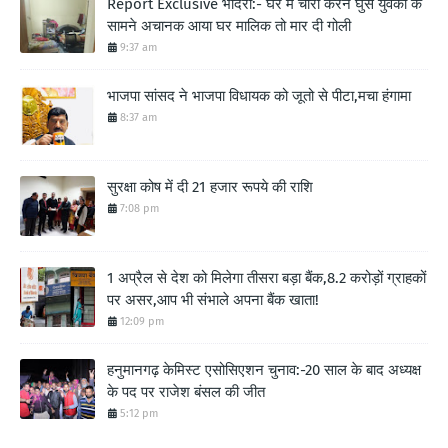
Report Exclusive भादरा:- घर में चोरी करने घुसे युवको के
सामने अचानक आया घर मालिक तो मार दी गोली
9:37 am
भाजपा सांसद ने भाजपा विधायक को जूतो से पीटा,मचा हंगामा
8:37 am
सुरक्षा कोष में दी 21 हजार रूपये की राशि
7:08 pm
1 अप्रैल से देश को मिलेगा तीसरा बड़ा बैंक,8.2 करोड़ों ग्राहकों
पर असर,आप भी संभाले अपना बैंक खाता!
12:09 pm
हनुमानगढ़ केमिस्ट एसोसिएशन चुनाव:-20 साल के बाद अध्यक्ष
के पद पर राजेश बंसल की जीत
5:12 pm