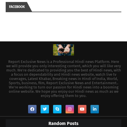
FACEBOOK
Report Exclusive News is a Professional Hindi news Platform. Here
we will provide you only interesting content, which you will like very
much. We're dedicated to providing you the best of Hindi news, with
a focus on dependability and Hindi news website, watch live tv
coverages, Latest Khabar, Breaking news in Hindi of India, World,
Sports, business, film, Report Exclusive News and Entertainment..
We're working to turn our passion for Hindi news into a booming
online website. We hope you enjoy our Hindi news as much as we
enjoy offering them to you.
Random Posts