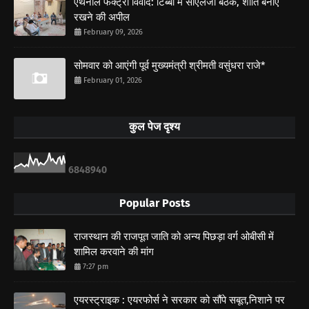
एथेनॉल फैक्ट्री विवाद: टिब्बी में सीएलजी बैठक, शांति बनाए
रखने की अपील
February 09, 2026
सोमवार को आएंगी पूर्व मुख्यमंत्री श्रीमती वसुंधरा राजे*
February 01, 2026
कुल पेज दृश्य
6
8
4
8
9
4
0
Popular Posts
राजस्थान की राजपूत जाति को अन्य पिछड़ा वर्ग ओबीसी में
शामिल करवाने की मांग
7:27 pm
एयरस्ट्राइक : एयरफोर्स ने सरकार को सौंपे सबूत,निशाने पर