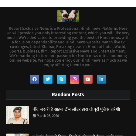
Report Exclusive News is a Professional Hindi news Platform. Here
we will provide you only interesting content, which you will like very
much. We're dedicated to providing you the best of Hindi news, with
a focus on dependability and Hindi news website, watch live tv
coverages, Latest Khabar, Breaking news in Hindi of India, World,
Sports, business, film, Report Exclusive News and Entertainment..
We're working to turn our passion for Hindi news into a booming
online website. We hope you enjoy our Hindi news as much as we
enjoy offering them to you.
Random Posts
नींद जरूरी है साहब! टीम लीडर हारा तो पूरी पुलिस हारेगी!
March 08, 2026