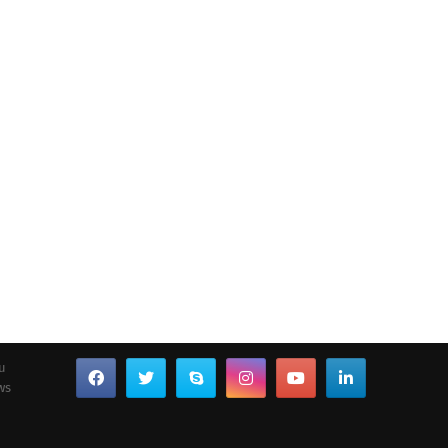
ou
ws