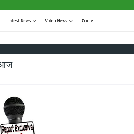
Latest News
Video News
Crime
क आज