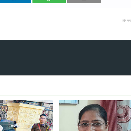
और नय