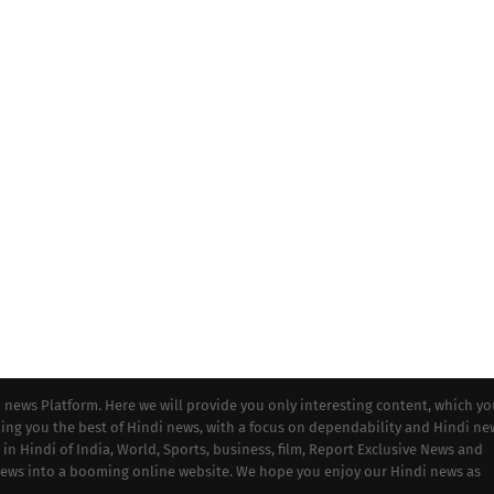
i news Platform. Here we will provide you only interesting content, which y
iding you the best of Hindi news, with a focus on dependability and Hindi ne
 in Hindi of India, World, Sports, business, film, Report Exclusive News and
 news into a booming online website. We hope you enjoy our Hindi news as