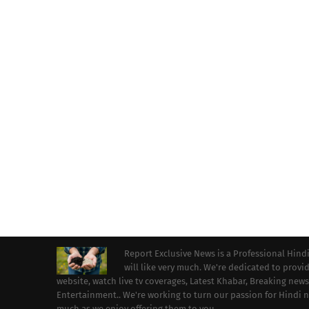
Report Exclusive News is a Professional Hind
will like very much. We're dedicated to prov
website, watch live tv coverages, Latest Khabar, Breaking news
Entertainment.. We're working to turn our passion for Hindi
much as we enjoy offering them to you.