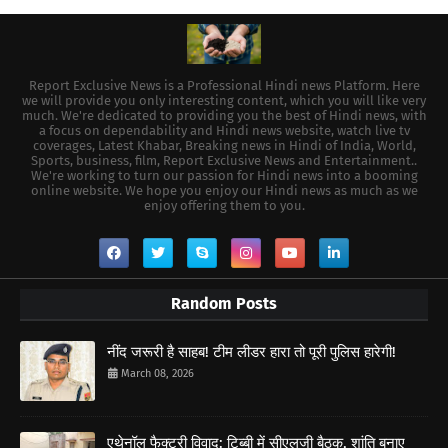
Report Exclusive News is a Professional Hindi news Platform. Here
we will provide you only interesting content, which you will like very
much. We're dedicated to providing you the best of Hindi news, with
a focus on dependability and Hindi news website, watch live tv
coverages, Latest Khabar, Breaking news in Hindi of India, World,
Sports, business, film, Report Exclusive News and Entertainment..
We're working to turn our passion for Hindi news into a booming
online website. We hope you enjoy our Hindi news as much as we
enjoy offering them to you.
Random Posts
नींद जरूरी है साहब! टीम लीडर हारा तो पूरी पुलिस हारेगी!
March 08, 2026
एथेनॉल फैक्ट्री विवाद: टिब्बी में सीएलजी बैठक, शांति बनाए