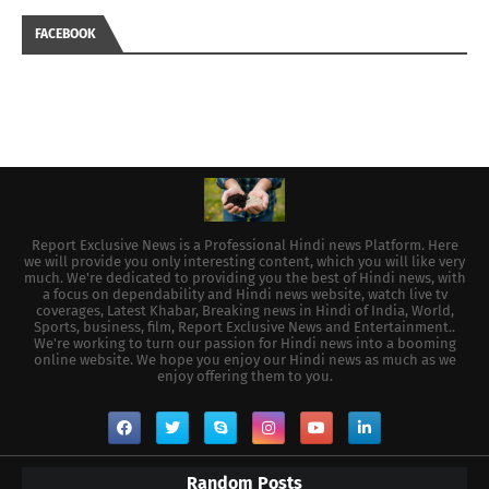
FACEBOOK
Report Exclusive News is a Professional Hindi news Platform. Here
we will provide you only interesting content, which you will like very
much. We're dedicated to providing you the best of Hindi news, with
a focus on dependability and Hindi news website, watch live tv
coverages, Latest Khabar, Breaking news in Hindi of India, World,
Sports, business, film, Report Exclusive News and Entertainment..
We're working to turn our passion for Hindi news into a booming
online website. We hope you enjoy our Hindi news as much as we
enjoy offering them to you.
Random Posts