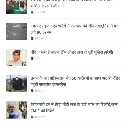
शामिल करवाने की मांग
7:27 pm
एयरस्ट्राइक : एयरफोर्स ने सरकार को सौंपे सबूत,निशाने पर
लगे 80 % बम
8:40 am
नींद जरूरी है साहब! टीम लीडर हारा तो पूरी पुलिस हारेगी!
5:21 pm
तनाव के बाद पाकिस्तान से 150 यात्रियों के साथ अटारी बॉर्डर
पहुंची समझौता एक्सप्रेस
6:12 pm
बेरोजगारी दर ने तोड़ा मोदी राज के ढाई साल का रिकॉर्ड,जाने
CMIE की रिपोर्ट
8:43 am