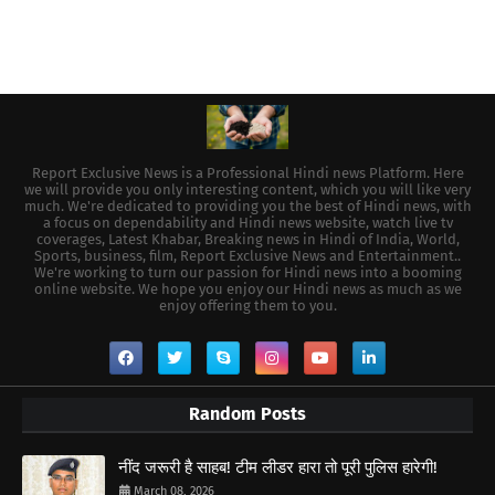
Report Exclusive News is a Professional Hindi news Platform. Here
we will provide you only interesting content, which you will like very
much. We're dedicated to providing you the best of Hindi news, with
a focus on dependability and Hindi news website, watch live tv
coverages, Latest Khabar, Breaking news in Hindi of India, World,
Sports, business, film, Report Exclusive News and Entertainment..
We're working to turn our passion for Hindi news into a booming
online website. We hope you enjoy our Hindi news as much as we
enjoy offering them to you.
Random Posts
नींद जरूरी है साहब! टीम लीडर हारा तो पूरी पुलिस हारेगी!
March 08, 2026