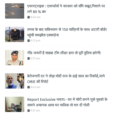
एयरस्ट्राइक : एयरफोर्स ने सरकार को सौंपे सबूत,निशाने पर
लगे 80 % बम
8:40 am
तनाव के बाद पाकिस्तान से 150 यात्रियों के साथ अटारी बॉर्डर
पहुंची समझौता एक्सप्रेस
6:12 pm
नींद जरूरी है साहब! टीम लीडर हारा तो पूरी पुलिस हारेगी!
5:21 pm
बेरोजगारी दर ने तोड़ा मोदी राज के ढाई साल का रिकॉर्ड,जाने
CMIE की रिपोर्ट
8:43 am
Report Exclusive भादरा:- घर में चोरी करने घुसे युवको के
सामने अचानक आया घर मालिक तो मार दी गोली
9:37 am