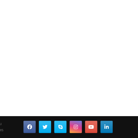
ou
ws