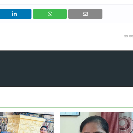
और नय