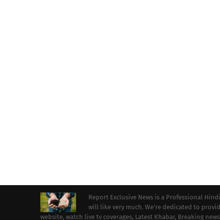
Report Exclusive News is a Professional Hind
will like very much. We're dedicated to prov
website, watch live tv coverages, Latest Khabar, Breaking news