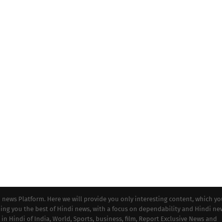
i news Platform. Here we will provide you only interesting content, which y
iding you the best of Hindi news, with a focus on dependability and Hindi ne
 in Hindi of India, World, Sports, business, film, Report Exclusive News and