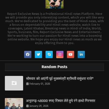
Report Exclusive News is a Professional Hindi news Platform. Here
we will provide you only interesting content, which you will like very
much. We're dedicated to providing you the best of Hindi news, with
a focus on dependability and Hindi news website, watch live tv
coverages, Latest Khabar, Breaking news in Hindi of India, World,
Sports, business, film, Report Exclusive News and Entertainment..
We're working to turn our passion for Hindi news into a booming
online website. We hope you enjoy our Hindi news as much as we
enjoy offering them to you.
Random Posts
सोमवार को आएंगी पूर्व मुख्यमंत्री श्रीमती वसुंधरा राजे*
February 01, 2026
अनूपगढ़-48000 रुपए रिश्वत लेते हुये रंगे हाथो गिरफ्तार
January 29, 2026