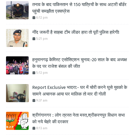
तनाव के बाद पाकिस्तान से 150 यात्रियों के साथ अटारी बॉर्डर
पहुंची समझौता एक्सप्रेस
6:12 pm
नींद जरूरी है साहब! टीम लीडर हारा तो पूरी पुलिस हारेगी!
5:21 pm
हनुमानगढ़ केमिस्ट एसोसिएशन चुनाव:-20 साल के बाद अध्यक्ष
के पद पर राजेश बंसल की जीत
5:12 pm
Report Exclusive भादरा:- घर में चोरी करने घुसे युवको के
सामने अचानक आया घर मालिक तो मार दी गोली
9:37 am
श्रीगंगानगर : लोग त्रस्त नेता मस्त,श्रीकरणपुर विधान सभा
को नये चेहरे की दरकार
8:13 am