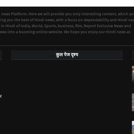
i news Platform. Here we will provide you only interesting content, which y
iding you the best of Hindi news, with a focus on dependability and Hindi ne
 in Hindi of India, World, Sports, business, film, Report Exclusive News and
 news into a booming online website. We hope you enjoy our Hindi news as
कुल पेज दृश्य
ार