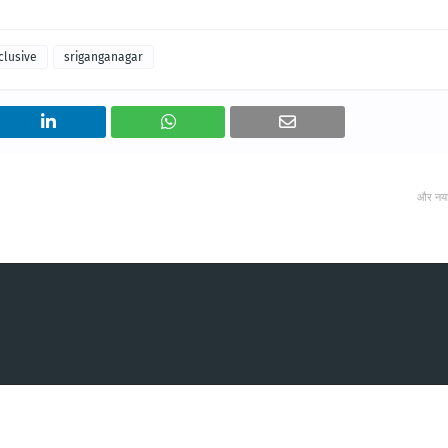
clusive
sriganganagar
और नय