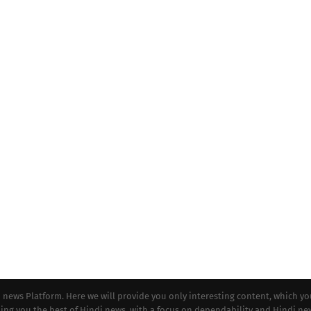
i news Platform. Here we will provide you only interesting content, which y
iding you the best of Hindi news, with a focus on dependability and Hindi ne