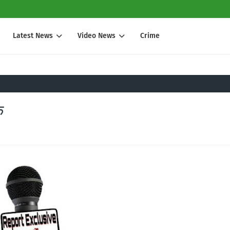
Latest News
Video News
Crime
क