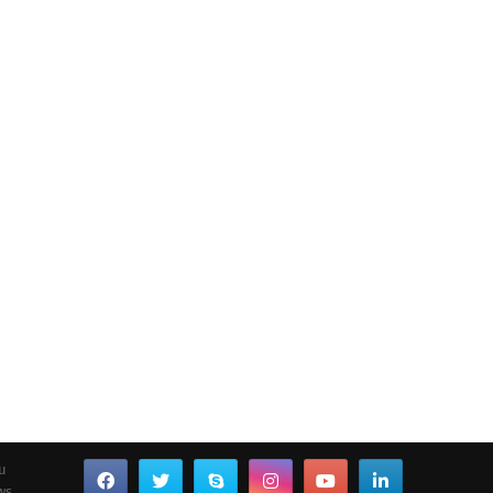
ou
ws