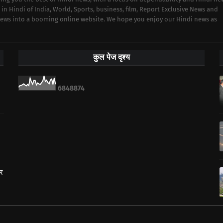
 in Hindi of India, World, Sports, business, film, Report Exclusive News and
 news into a booming online website. We hope you enjoy our Hindi news as
कुल पेज दृश्य
6
8
4
8
8
7
4
ार