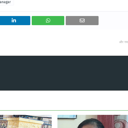
ganagar
और नय