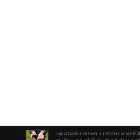
Report Exclusive News is a Professional Hind
will like very much. We're dedicated to prov