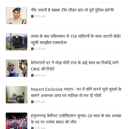
नींद जरूरी है साहब! टीम लीडर हारा तो पूरी पुलिस हारेगी!
5:21 pm
तनाव के बाद पाकिस्तान से 150 यात्रियों के साथ अटारी बॉर्डर
पहुंची समझौता एक्सप्रेस
6:12 pm
बेरोजगारी दर ने तोड़ा मोदी राज के ढाई साल का रिकॉर्ड,जाने
CMIE की रिपोर्ट
8:43 am
Report Exclusive भादरा:- घर में चोरी करने घुसे युवको के
सामने अचानक आया घर मालिक तो मार दी गोली
9:37 am
हनुमानगढ़ केमिस्ट एसोसिएशन चुनाव:-20 साल के बाद अध्यक्ष
के पद पर राजेश बंसल की जीत
5:12 pm