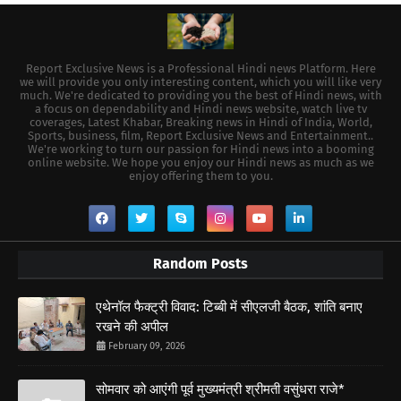
Report Exclusive News is a Professional Hindi news Platform. Here
we will provide you only interesting content, which you will like very
much. We're dedicated to providing you the best of Hindi news, with
a focus on dependability and Hindi news website, watch live tv
coverages, Latest Khabar, Breaking news in Hindi of India, World,
Sports, business, film, Report Exclusive News and Entertainment..
We're working to turn our passion for Hindi news into a booming
online website. We hope you enjoy our Hindi news as much as we
enjoy offering them to you.
Random Posts
एथेनॉल फैक्ट्री विवाद: टिब्बी में सीएलजी बैठक, शांति बनाए
रखने की अपील
February 09, 2026
सोमवार को आएंगी पूर्व मुख्यमंत्री श्रीमती वसुंधरा राजे*