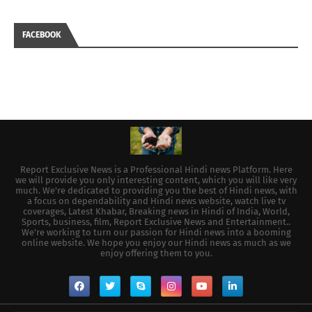
FACEBOOK
Report Exclusive News is a Professional Hindi news Platform. Here
we will provide you only interesting content, which you will like very
much. We're dedicated to providing you the best of Hindi news, with
a focus on dependability and Hindi news website, watch live tv
coverages, Latest Khabar, Breaking news in Hindi of India, World,
Sports, business, film, Report Exclusive News and Entertainment..
We're working to turn our passion for Hindi news into a booming
online website. We hope you enjoy our Hindi news as much as we
enjoy offering them to you.