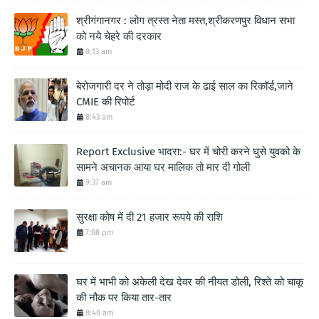
श्रीगंगानगर : लोग त्रस्त नेता मस्त,श्रीकरणपुर विधान सभा
को नये चेहरे की दरकार
8:13 am
बेरोजगारी दर ने तोड़ा मोदी राज के ढाई साल का रिकॉर्ड,जाने
CMIE की रिपोर्ट
8:43 am
Report Exclusive भादरा:- घर में चोरी करने घुसे युवको के
सामने अचानक आया घर मालिक तो मार दी गोली
9:37 am
सुरक्षा कोष में दी 21 हजार रूपये की राशि
7:08 pm
घर में भाभी को अकेली देख देवर की नीयत डोली, रिश्ते को चाकू
की नौक पर किया तार-तार
8:40 am