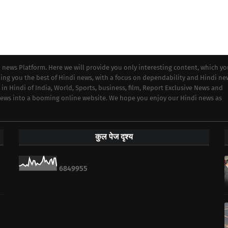
i news Platform. Here we will provide you only interesting content, which y
iding you the best of Hindi news, with a focus on dependability and Hindi ne
 in Hindi of India, World, Sports, business, film, Report Exclusive News and
 news into a booming online website. We hope you enjoy our Hindi news as
कुल पेज दृश्य
6
8
4
9
9
5
5