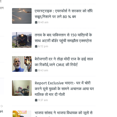
को
भाग
एयरस्ट्राइक : एयरफोर्स ने सरकार को सौंपे
सबूत,निशाने पर लगे 80 % बम
8:40 am
तनाव के बाद पाकिस्तान से 150 यात्रियों के
साथ अटारी बॉर्डर पहुंची समझौता एक्सप्रेस
6:12 pm
बेरोजगारी दर ने तोड़ा मोदी राज के ढाई साल
का रिकॉर्ड,जाने CMIE की रिपोर्ट
8:43 am
Report Exclusive भादरा:- घर में चोरी
करने घुसे युवको के सामने अचानक आया घर
मालिक तो मार दी गोली
9:37 am
ा
ंगे
भाजपा सांसद ने भाजपा विधायक को जूतो से