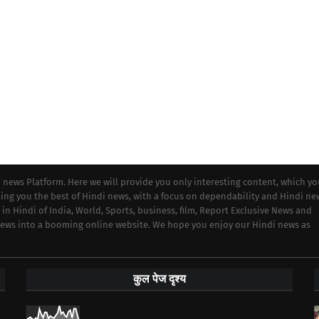
i news Platform. Here we will provide you only interesting content, which y
iding you the best of Hindi news, with a focus on dependability and Hindi ne
 in Hindi of India, World, Sports, business, film, Report Exclusive News and
 news into a booming online website. We hope you enjoy our Hindi news as
कुल पेज दृश्य