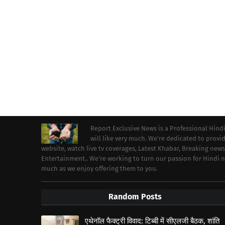
Report Exclusive News is a Professional Hind
will like very much. We're dedicated to prov
website, watch live tv coverages, Latest Khabar, Breaking news
Entertainment.. We're working to turn our passion for Hindi
much as we enjoy offering them to you.
Random Posts
एथेनॉल फैक्ट्री विवाद: टिब्बी में सीएलजी बैठक, शांति