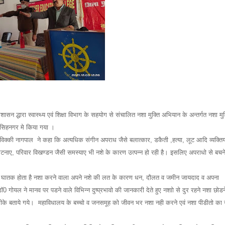
शासन द्धारा स्वास्थ्य एवं शिक्षा विभाग के सहयोग से संचालित नशा मुक्ति अभियान के अन्तर्गत नशा मुक
सिहनगर मे किया गया ।
विक्की नागपाल ने कहा कि अत्यधिक संगीन अपराध जैसे बलात्कार, डकैती ,हत्या, लूट आदि व्यक्तिय
घटनाए, परिवार विखण्डन जैसी समस्याए भी नशे के कारण उत्पन्न हो रही है। इसलिए अपराधो से बचने
 लिये घातक होता है नशा करने वाला अपने नशे की लत के कारण धन, दौलत व जमीन जायदाद व अपना
0 गोयल ने मानव पर पडने वाले विभिन्न दुष्प्रभावो की जानकारी देते हुए नशाो से दुर रहने नशा छोडन
ल तरीके बताये गये। महाविधालय के बच्चो व जनसमूह को जीवन भर नशा नही करने एवं नशा पीडीतो का