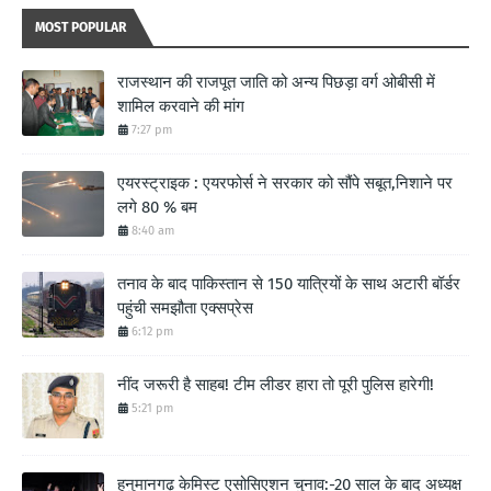
MOST POPULAR
राजस्थान की राजपूत जाति को अन्य पिछड़ा वर्ग ओबीसी में
शामिल करवाने की मांग
7:27 pm
एयरस्ट्राइक : एयरफोर्स ने सरकार को सौंपे सबूत,निशाने पर
लगे 80 % बम
8:40 am
तनाव के बाद पाकिस्तान से 150 यात्रियों के साथ अटारी बॉर्डर
पहुंची समझौता एक्सप्रेस
6:12 pm
नींद जरूरी है साहब! टीम लीडर हारा तो पूरी पुलिस हारेगी!
5:21 pm
हनुमानगढ़ केमिस्ट एसोसिएशन चुनाव:-20 साल के बाद अध्यक्ष