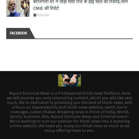
बेरोजगारी दर ने तोड़ा मोदी राज के ढाई साल का रिकॉर्ड,जाने
CMIE की रिपोर्ट
8:43 am
FACEBOOK
Report Exclusive News is a Professional Hindi news Platform. Here
we will provide you only interesting content, which you will like very
much. We're dedicated to providing you the best of Hindi news, with
a focus on dependability and Hindi news website, watch live tv
coverages, Latest Khabar, Breaking news in Hindi of India, World,
Sports, business, film, Report Exclusive News and Entertainment..
We're working to turn our passion for Hindi news into a booming
online website. We hope you enjoy our Hindi news as much as we
enjoy offering them to you.