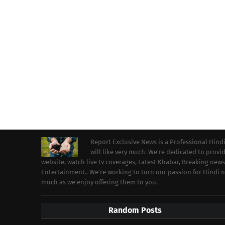
Report Exclusive News is a Professional Hind
will like very much. We're dedicated to prov
website, watch live tv coverages, Latest Khabar, Breaking news
Entertainment.. We're working to turn our passion for Hindi
much as we enjoy offering them to you.
Random Posts