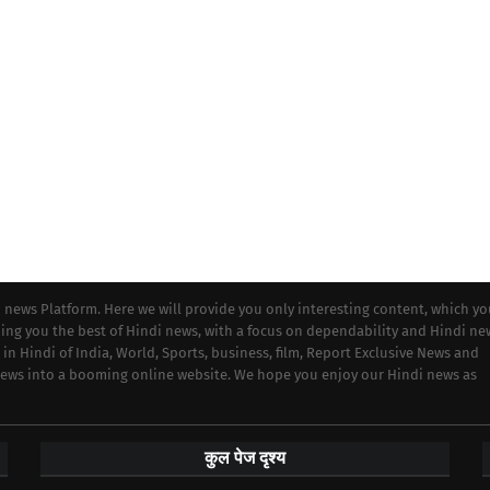
i news Platform. Here we will provide you only interesting content, which y
iding you the best of Hindi news, with a focus on dependability and Hindi ne
 in Hindi of India, World, Sports, business, film, Report Exclusive News and
 news into a booming online website. We hope you enjoy our Hindi news as
कुल पेज दृश्य