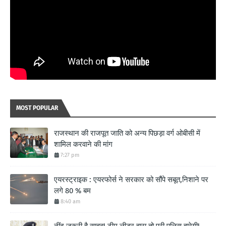
MOST POPULAR
राजस्थान की राजपूत जाति को अन्य पिछड़ा वर्ग ओबीसी में
शामिल करवाने की मांग
7:27 pm
एयरस्ट्राइक : एयरफोर्स ने सरकार को सौंपे सबूत,निशाने पर
लगे 80 % बम
8:40 am
नींद जरूरी है साहब! टीम लीडर हारा तो पूरी पुलिस हारेगी!