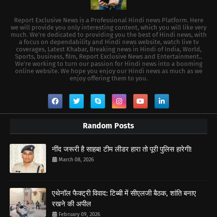
Report Exclusive News is a Professional Hindi news Platform. Here
we will provide you only interesting content, which you will like very
much. We're dedicated to providing you the best of Hindi news, with
a focus on dependability and Hindi news website, watch live tv
coverages, Latest Khabar, Breaking news in Hindi of India, World,
Sports, business, film, Report Exclusive News and Entertainment..
We're working to turn our passion for Hindi news into a booming
online website. We hope you enjoy our Hindi news as much as we
enjoy offering them to you.
Random Posts
नींद जरूरी है साहब! टीम लीडर हारा तो पूरी पुलिस हारेगी!
March 08, 2026
एथेनॉल फैक्ट्री विवाद: टिब्बी में सीएलजी बैठक, शांति बनाए
रखने की अपील
February 09, 2026