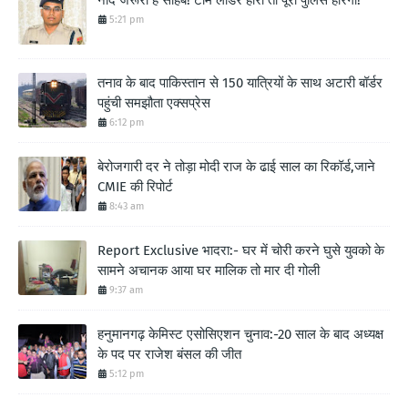
5:21 pm
तनाव के बाद पाकिस्तान से 150 यात्रियों के साथ अटारी बॉर्डर
पहुंची समझौता एक्सप्रेस
6:12 pm
बेरोजगारी दर ने तोड़ा मोदी राज के ढाई साल का रिकॉर्ड,जाने
CMIE की रिपोर्ट
8:43 am
Report Exclusive भादरा:- घर में चोरी करने घुसे युवको के
सामने अचानक आया घर मालिक तो मार दी गोली
9:37 am
हनुमानगढ़ केमिस्ट एसोसिएशन चुनाव:-20 साल के बाद अध्यक्ष
के पद पर राजेश बंसल की जीत
5:12 pm