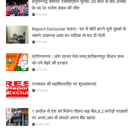
हनुमानगढ़ केमिस्ट एसोसिएशन चुनाव:-20 साल के बाद अध्यक्ष
के पद पर राजेश बंसल की जीत
5:12 pm
Report Exclusive भादरा:- घर में चोरी करने घुसे युवको के
सामने अचानक आया घर मालिक तो मार दी गोली
9:37 am
श्रीगंगानगर : लोग त्रस्त नेता मस्त,श्रीकरणपुर विधान सभा
को नये चेहरे की दरकार
8:13 am
राज्यपाल की महाशिवरात्रि पर शुभकामनाएं
4:42 pm
1 अप्रैल से देश को मिलेगा तीसरा बड़ा बैंक,8.2 करोड़ों ग्राहकों
पर असर,आप भी संभाले अपना बैंक खाता!
12:09 pm