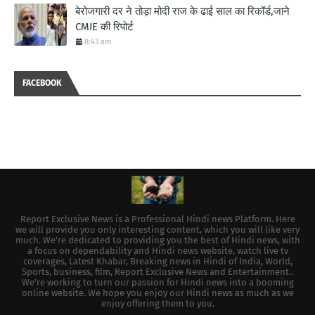
बेरोजगारी दर ने तोड़ा मोदी राज के ढाई साल का रिकॉर्ड,जाने
CMIE की रिपोर्ट
8:43 am
FACEBOOK
Report Exclusive News is a Professional Hindi news Platform. Here
we will provide you only interesting content, which you will like very
much. We're dedicated to providing you the best of Hindi news, with
a focus on dependability and Hindi news website, watch live tv
coverages, Latest Khabar, Breaking news in Hindi of India, World,
Sports, business, film, Report Exclusive News and Entertainment..
We're working to turn our passion for Hindi news into a booming
online website. We hope you enjoy our Hindi news as much as we
enjoy offering them to you.