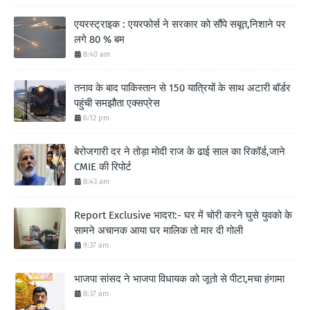
एयरस्ट्राइक : एयरफोर्स ने सरकार को सौंपे सबूत,निशाने पर
लगे 80 % बम
8:40 am
तनाव के बाद पाकिस्तान से 150 यात्रियों के साथ अटारी बॉर्डर
पहुंची समझौता एक्सप्रेस
6:12 pm
बेरोजगारी दर ने तोड़ा मोदी राज के ढाई साल का रिकॉर्ड,जाने
CMIE की रिपोर्ट
8:43 am
Report Exclusive भादरा:- घर में चोरी करने घुसे युवको के
सामने अचानक आया घर मालिक तो मार दी गोली
9:37 am
भाजपा सांसद ने भाजपा विधायक को जूतो से पीटा,मचा हंगामा
8:37 am