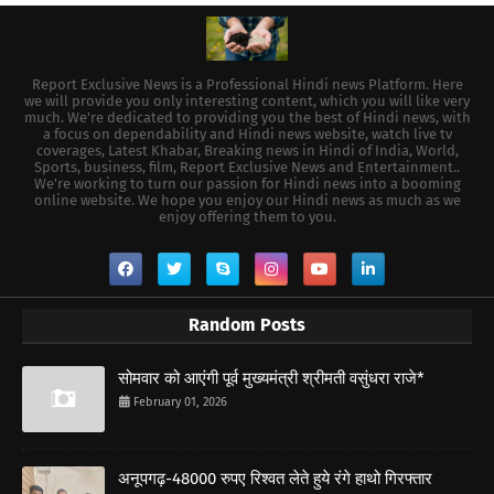
Report Exclusive News is a Professional Hindi news Platform. Here
we will provide you only interesting content, which you will like very
much. We're dedicated to providing you the best of Hindi news, with
a focus on dependability and Hindi news website, watch live tv
coverages, Latest Khabar, Breaking news in Hindi of India, World,
Sports, business, film, Report Exclusive News and Entertainment..
We're working to turn our passion for Hindi news into a booming
online website. We hope you enjoy our Hindi news as much as we
enjoy offering them to you.
Random Posts
सोमवार को आएंगी पूर्व मुख्यमंत्री श्रीमती वसुंधरा राजे*
February 01, 2026
अनूपगढ़-48000 रुपए रिश्वत लेते हुये रंगे हाथो गिरफ्तार