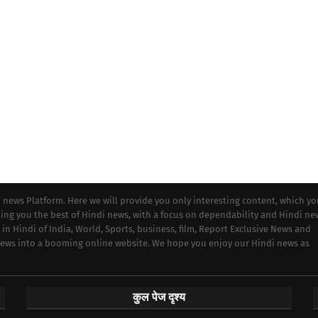
i news Platform. Here we will provide you only interesting content, which y
iding you the best of Hindi news, with a focus on dependability and Hindi ne
 in Hindi of India, World, Sports, business, film, Report Exclusive News and
 news into a booming online website. We hope you enjoy our Hindi news as
कुल पेज दृश्य