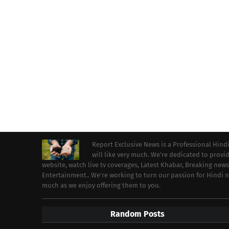
Report Exclusive News is a Professional Hind
will like very much. We're dedicated to prov
website, watch live tv coverages, Latest Khabar, Breaking news
Entertainment.. We're working to turn our passion for Hindi
much as we enjoy offering them to you.
Random Posts